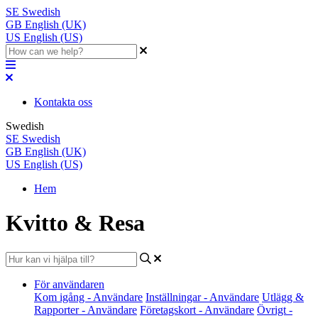
SE
Swedish
GB
English (UK)
US
English (US)
Kontakta oss
Swedish
SE
Swedish
GB
English (UK)
US
English (US)
Hem
Kvitto & Resa
För användaren
Kom igång - Användare
Inställningar - Användare
Utlägg &
Rapporter - Användare
Företagskort - Användare
Övrigt -