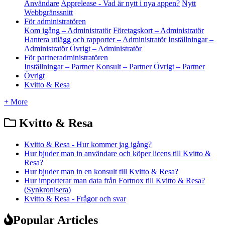
Användare
Apprelease - Vad är nytt i nya appen?
Nytt
Webbgränssnitt
För administratören
Kom igång – Administratör
Företagskort – Administratör
Hantera utlägg och rapporter – Administratör
Inställningar –
Administratör
Övrigt – Administratör
För partneradministratören
Inställningar – Partner
Konsult – Partner
Övrigt – Partner
Övrigt
Kvitto & Resa
+ More
Kvitto & Resa
Kvitto & Resa - Hur kommer jag igång?
Hur bjuder man in användare och köper licens till Kvitto &
Resa?
Hur bjuder man in en konsult till Kvitto & Resa?
Hur importerar man data från Fortnox till Kvitto & Resa?
(Synkronisera)
Kvitto & Resa - Frågor och svar
Popular Articles